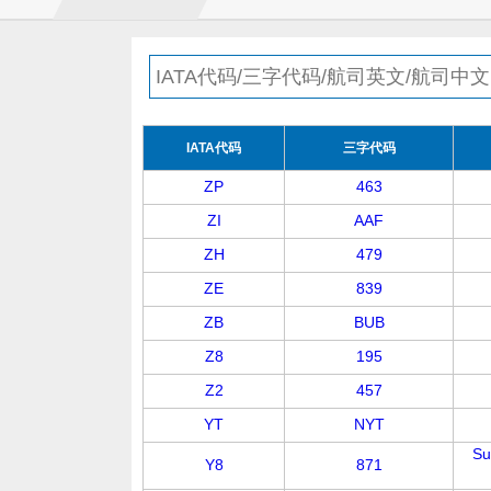
IATA代码
三字代码
ZP
463
ZI
AAF
ZH
479
ZE
839
ZB
BUB
Z8
195
Z2
457
YT
NYT
Su
Y8
871