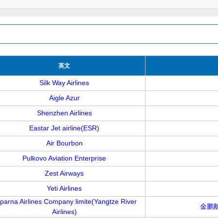
英文
Silk Way Airlines
Aigle Azur
Shenzhen Airlines
Eastar Jet airline(ESR)
Air Bourbon
Pulkovo Aviation Enterprise
Zest Airways
Yeti Airlines
parna Airlines Company limite(Yangtze River
金鹏
Airlines)