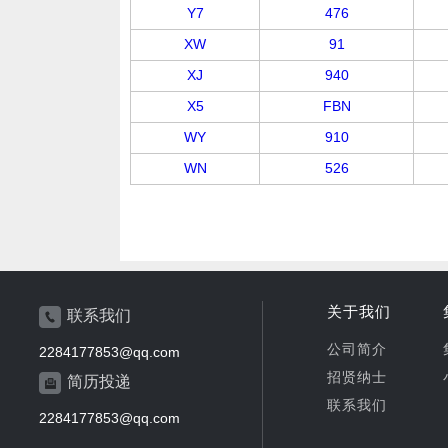
Y7
476
XW
91
XJ
940
X5
FBN
WY
910
WN
526
关于我们
联系我们
公司简介
2284177853@qq.com
招贤纳士
简历投递
联系我们
2284177853@qq.com