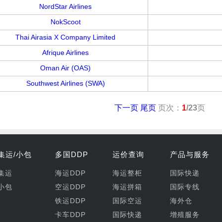
NordStar Airlines
NokScoot
Thai Airasia X Company Limited
Afrique Airlines
Oman Air (OAS)
Southwest Airlines (SWA)
下一页
尾页
页次：
1
/23
页
集运/小包
多国DDP
运价查询
产品与服务
集运
海运DDP
海运整柜
国际快递
小包
空运DDP
海运拼箱
国际专线
铁运DDP
国际空运
海外仓
卡车DDP
国际快递
增殖服务