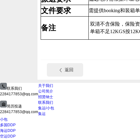
文件要求
需提供booking和装箱
双清不含保险，保险资
备注
单箱不足12KGS按12
返回
关于我们
联系我们
公司简介
2284177853@qq.com
招贤纳士
联系我们
简历投递
集运/小包
2284177853@qq.com
集运
小包
多国DDP
海运DDP
空运DDP