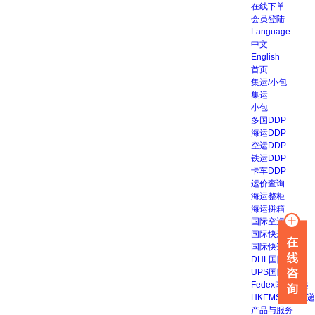
在线下单
会员登陆
Language
中文
English
首页
集运/小包
集运
小包
多国DDP
海运DDP
空运DDP
铁运DDP
卡车DDP
运价查询
海运整柜
海运拼箱
国际空运
国际快递
国际快递
DHL国际快递
UPS国际快递
Fedex国际快递
HKEMS国际快递
产品与服务