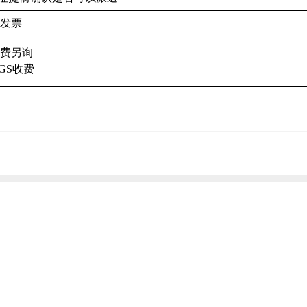
单发票
费另询
KGS收费